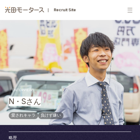
｜ Recruit Site
｜ Recruit Site
トップページ
3分でわかる光田モータース
(INTERVIEW)
N・Sさん
愛されキャラ
負けず嫌い
仕事を知る
略歴